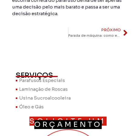
escolha correta do parafuso deixa de ser apenas
uma decisão pelo mais barato e passa a ser uma
decisão estratégica.
PRÓXIMO
Parada de máquina: como evitar prejuízos com falhas em fixadores
SERVIÇOS
Parafusos Especiais
Laminação de Roscas
Usina Sucroalcooleira
Óleo e Gás
SOLICITE UM
ORÇAMENTO