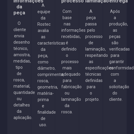
informações
processo
laminação
entrega
A
da
Com
A
Após
equipe
peça
base
peça
a
da
O
nas
passa
produção,
Rostec
cliente
informações
pelo
as
avalia
envia
recebidas,
processo
peças
as
desenho
é
de
são
características
técnico,
definido
laminação,
verificadas
da
amostra,
o
respeitando
para
peça,
medidas,
processo
as
garantir
como
tipo
mais
especificações
conformidad
diâmetro,
de
adequado
técnicas
com
comprimento,
rosca,
para
definidas
a
rosca,
material,
fabricação
para
solicitação
geometria,
quantidade
ou
o
do
matéria-
ou
laminação
projeto.
cliente.
prima
detalhes
da
e
da
rosca.
finalidade
aplicação.
de
uso.