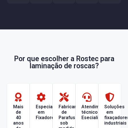
Por que escolher a Rostec para
laminação de roscas?
Mais
Especializada
Fabricante
Atendimento
Soluções
de
em
de
técnico
em
40
Fixadores
Parafusos
Esecializado
fixaçadore
anos
sob
industriais